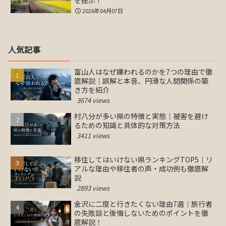
を提示！
2026年04月07日
人気記事
富山人はなぜ嫌われるのかを7つの理由で徹
底解説｜誤解と本音、円滑な人間関係の築
き方を紹介
3674 views
村八分が多い県の特徴と実態｜被害を避け
るための知識と具体的な対策方法
3411 views
移住してはいけない県ランキングTOP5｜リ
アルな理由や移住者の声・成功例も徹底解
説
2893 views
金沢に二度と行きたくない理由7選｜旅行者
の失敗談と後悔しないためのポイントを徹
底解説！