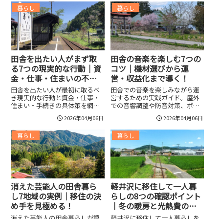
都会の利便性や田舎の自然、子
費試算、補助金活用、近隣関係
暮らし
暮らし
育てや老後の向き不向きまで、
づくり、退出策まで実践的に示
ケース別の比較と移住チェック
す。住まい選びのチェックポイ
リストで判断を後押しします。
ントや暖房・通信対策、医療機
関リサーチ、仕事・副業の見つ
け方、税制優遇や空き家補修補
助の活用法まで、後悔しない移
住を目指す全方位の実践アドバ
田舎を出たい人がまず取
田舎の音楽を楽しむ7つの
イスを収録。
る7つの現実的な行動｜資
コツ｜機材選びから運
金・仕事・住まいの不安
営・収益化まで導く！
を減らして着実に移住を
田舎を出たい人が最初に取るべ
田舎での音楽を楽しみながら運
成功させる！
き現実的な行動と資金・仕事・
営するための実践ガイド。屋外
住まい・手続きの具体策を網
での音響調整や防音対策、ポー
羅。現金確保や生活費試算、短
タブルスピーカーやバッテリー
2026年04月06日
2026年04月06日
期移住での検証、助成金や費用
パックなど機材選び、許可申請
節約法、求人サイトと転職エー
や音量管理、地域連携、収益化
暮らし
暮らし
ジェントの使い分け、オンライ
の具体策と5つの即実行項目をわ
ン内見や契約チェック、退職タ
かりやすく紹介。
イミング調整まで、実行しやす
いチェックリスト付きで案内。
失敗リスクを減らす短期プラン
例も収録。
消えた芸能人の田舎暮ら
軽井沢に移住して一人暮
し7地域の実例｜移住の決
らしの8つの確認ポイント
め手を見極める！
｜冬の暖房と光熱費の不
安を一気に解消！
消えた芸能人の田舎暮らしが語
軽井沢に移住して一人暮らしを