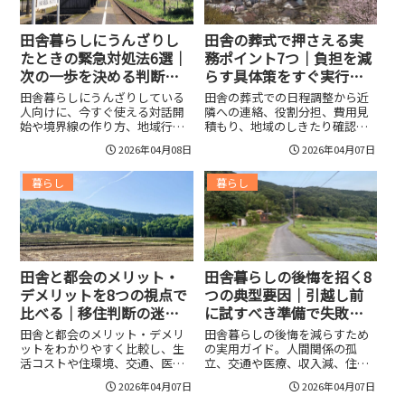
位、効率的な資源循環で序盤を
しない移住判断を支えます。
乗り切るコツも掲載し、すぐ実
践できるテンプレと優先度表つ
田舎暮らしにうんざりし
田舎の葬式で押さえる実
きで迷わず進める。
たときの緊急対処法6選｜
務ポイント7つ｜負担を減
次の一歩を決める判断基
らす具体策をすぐ実行で
準で迷わない！
きる！
田舎暮らしにうんざりしている
田舎の葬式での日程調整から近
人向けに、今すぐ使える対話開
隣への連絡、役割分担、費用見
始や境界線の作り方、地域行事
積もり、地域のしきたり確認、
の選別、短期退避や移住・二拠
当日の進行管理まで、香典慣習
2026年04月08日
2026年04月07日
点生活の実務、仕事や収入の多
や弔問対応、会食準備も含めた
様化、相談先リストと判断軸ま
実務的な手順を丁寧に解説。家
暮らし
暮らし
で具体的な行動プランと心理的
族葬や葬儀社一任、式の簡素
負担を減らす実践的テクニック
化、オンライン参列など負担を
をわかりやすく整理。各ステッ
減らす具体策とすぐ使えるチェ
プのチェックリスト付きで安心
ックリスト、費用の目安や連絡
して次の一歩を決められるよう
文の例文付きで初めての人も安
に構成。
心
田舎と都会のメリット・
田舎暮らしの後悔を招く8
デメリットを8つの視点で
つの典型要因｜引越し前
比べる｜移住判断の迷い
に試すべき準備で失敗を
を消す基準を提示！
避けよう！
田舎と都会のメリット・デメリ
田舎暮らしの後悔を減らすため
ットをわかりやすく比較し、生
の実用ガイド。人間関係の孤
活コストや住環境、交通、医
立、交通や医療、収入減、住
療、教育、子育て、仕事、自然
居・光熱の落とし穴を具体例で
2026年04月07日
2026年04月07日
といった重要ポイントを整理。
解説し、移住前のお試しや生活