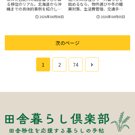
る移住のリアル。北海道から沖
始めるなら、物件選びや冬の暖
縄までの具体的事例を紹介し、
房対策、生活費管理、交通手
健康や子育て、リモートワー
段、自治体支援まで必要なチェ
2026年04月06日
2026年04月05日
ク、収入源、医療・買い物環
ックリストと実践的なロードマ
境、地域活動やSNS露出の変
ップを詳しく解説。家賃相場や
化、移住支援手続きの注意点ま
暖房費の目安、除雪や冬季運転
で丁寧に案内。移住前に確認す
の対策、医療・買物環境まで一
べき生活コストや医療対応、住
人暮らしに必要な情報を丁寧に
次のページ
居選びのコツ、自治体の補助金
案内し移住後の不安を減らしま
や住民票・税金の手続きも具体
す。費用の節約テクやおすすめ
的にまとめ、成功する移住判断
の物件タイプも紹介。
をサポート。
次
1
2
74
へ