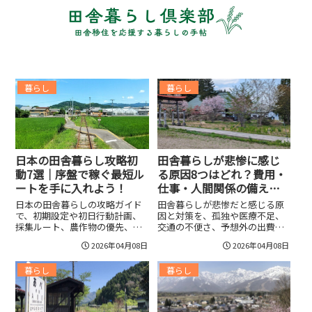
暮らし
暮らし
日本の田舎暮らし攻略初
田舎暮らしが悲惨に感じ
動7選｜序盤で稼ぐ最短ル
る原因8つはどれ？費用・
ートを手に入れよう！
仕事・人間関係の備えで
不安を減らそう！
日本の田舎暮らしの攻略ガイド
田舎暮らしが悲惨だと感じる原
で、初期設定や初日行動計画、
因と対策を、孤独や医療不足、
採集ルート、農作物の優先、
交通の不便さ、予想外の出費な
薪・石材管理、道具耐久、釣り
ど項目別に整理。初期費用の内
2026年04月08日
2026年04月08日
採掘の金策、好感度上げのコ
訳や補助金、リモート仕事や自
ツ、倉庫や加工施設の優先度ま
治会対処法、修繕積立まで実用
暮らし
暮らし
で短時間で成長を加速する実践
的な準備と判断ポイントを具体
的手順を詳しくまとめる。初心
例とチェックリストで示しま
者向けチェックリストや時間帯
す。具体的な数値例や節約術、
別行動指針、クエスト優先順
仕事探しのコツも掲載し、後悔