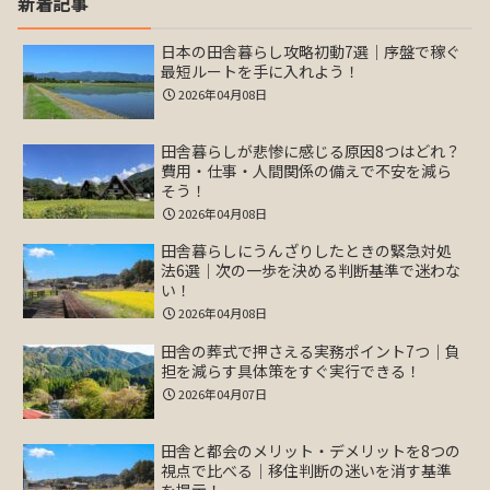
新着記事
日本の田舎暮らし攻略初動7選｜序盤で稼ぐ
最短ルートを手に入れよう！
2026年04月08日
田舎暮らしが悲惨に感じる原因8つはどれ？
費用・仕事・人間関係の備えで不安を減ら
そう！
2026年04月08日
田舎暮らしにうんざりしたときの緊急対処
法6選｜次の一歩を決める判断基準で迷わな
い！
2026年04月08日
田舎の葬式で押さえる実務ポイント7つ｜負
担を減らす具体策をすぐ実行できる！
2026年04月07日
田舎と都会のメリット・デメリットを8つの
視点で比べる｜移住判断の迷いを消す基準