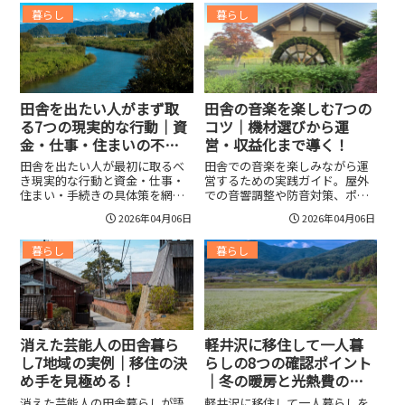
都会の利便性や田舎の自然、子
費試算、補助金活用、近隣関係
暮らし
暮らし
育てや老後の向き不向きまで、
づくり、退出策まで実践的に示
ケース別の比較と移住チェック
す。住まい選びのチェックポイ
リストで判断を後押しします。
ントや暖房・通信対策、医療機
関リサーチ、仕事・副業の見つ
け方、税制優遇や空き家補修補
助の活用法まで、後悔しない移
住を目指す全方位の実践アドバ
田舎を出たい人がまず取
田舎の音楽を楽しむ7つの
イスを収録。
る7つの現実的な行動｜資
コツ｜機材選びから運
金・仕事・住まいの不安
営・収益化まで導く！
を減らして着実に移住を
田舎を出たい人が最初に取るべ
田舎での音楽を楽しみながら運
成功させる！
き現実的な行動と資金・仕事・
営するための実践ガイド。屋外
住まい・手続きの具体策を網
での音響調整や防音対策、ポー
羅。現金確保や生活費試算、短
タブルスピーカーやバッテリー
2026年04月06日
2026年04月06日
期移住での検証、助成金や費用
パックなど機材選び、許可申請
節約法、求人サイトと転職エー
や音量管理、地域連携、収益化
暮らし
暮らし
ジェントの使い分け、オンライ
の具体策と5つの即実行項目をわ
ン内見や契約チェック、退職タ
かりやすく紹介。
イミング調整まで、実行しやす
いチェックリスト付きで案内。
失敗リスクを減らす短期プラン
例も収録。
消えた芸能人の田舎暮ら
軽井沢に移住して一人暮
し7地域の実例｜移住の決
らしの8つの確認ポイント
め手を見極める！
｜冬の暖房と光熱費の不
安を一気に解消！
消えた芸能人の田舎暮らしが語
軽井沢に移住して一人暮らしを