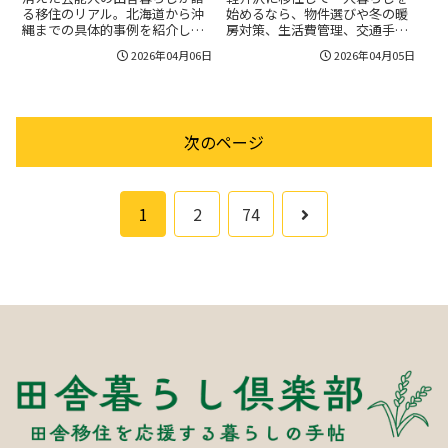
る移住のリアル。北海道から沖
始めるなら、物件選びや冬の暖
縄までの具体的事例を紹介し、
房対策、生活費管理、交通手
健康や子育て、リモートワー
段、自治体支援まで必要なチェ
2026年04月06日
2026年04月05日
ク、収入源、医療・買い物環
ックリストと実践的なロードマ
境、地域活動やSNS露出の変
ップを詳しく解説。家賃相場や
化、移住支援手続きの注意点ま
暖房費の目安、除雪や冬季運転
で丁寧に案内。移住前に確認す
の対策、医療・買物環境まで一
べき生活コストや医療対応、住
人暮らしに必要な情報を丁寧に
次のページ
居選びのコツ、自治体の補助金
案内し移住後の不安を減らしま
や住民票・税金の手続きも具体
す。費用の節約テクやおすすめ
的にまとめ、成功する移住判断
の物件タイプも紹介。
をサポート。
次
1
2
74
へ