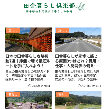
暮らし
暮らし
日本の田舎暮らし攻略初
田舎暮らしが悲惨に感じ
動7選｜序盤で稼ぐ最短ル
る原因8つはどれ？費用・
ートを手に入れよう！
仕事・人間関係の備えで
不安を減らそう！
日本の田舎暮らしの攻略ガイド
田舎暮らしが悲惨だと感じる原
で、初期設定や初日行動計画、
因と対策を、孤独や医療不足、
採集ルート、農作物の優先、
交通の不便さ、予想外の出費な
薪・石材管理、道具耐久、釣り
ど項目別に整理。初期費用の内
2026年04月08日
2026年04月08日
採掘の金策、好感度上げのコ
訳や補助金、リモート仕事や自
ツ、倉庫や加工施設の優先度ま
治会対処法、修繕積立まで実用
暮らし
暮らし
で短時間で成長を加速する実践
的な準備と判断ポイントを具体
的手順を詳しくまとめる。初心
例とチェックリストで示しま
者向けチェックリストや時間帯
す。具体的な数値例や節約術、
別行動指針、クエスト優先順
仕事探しのコツも掲載し、後悔