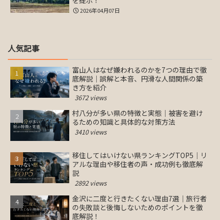
を提示！
2026年04月07日
人気記事
富山人はなぜ嫌われるのかを7つの理由で徹
底解説｜誤解と本音、円滑な人間関係の築
き方を紹介
3672 views
村八分が多い県の特徴と実態｜被害を避け
るための知識と具体的な対策方法
3410 views
移住してはいけない県ランキングTOP5｜リ
アルな理由や移住者の声・成功例も徹底解
説
2892 views
金沢に二度と行きたくない理由7選｜旅行者
の失敗談と後悔しないためのポイントを徹
底解説！