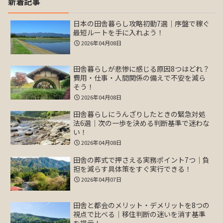
新着記事
日本の田舎暮らし攻略初動7選｜序盤で稼ぐ
最短ルートを手に入れよう！
2026年04月08日
田舎暮らしが悲惨に感じる原因8つはどれ？
費用・仕事・人間関係の備えで不安を減ら
そう！
2026年04月08日
田舎暮らしにうんざりしたときの緊急対処
法6選｜次の一歩を決める判断基準で迷わな
い！
2026年04月08日
田舎の葬式で押さえる実務ポイント7つ｜負
担を減らす具体策をすぐ実行できる！
2026年04月07日
田舎と都会のメリット・デメリットを8つの
視点で比べる｜移住判断の迷いを消す基準