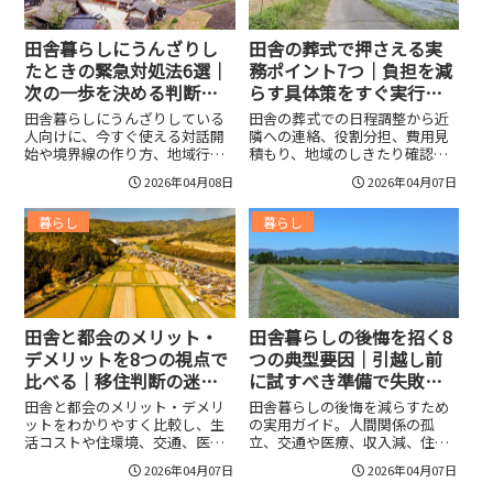
位、効率的な資源循環で序盤を
しない移住判断を支えます。
乗り切るコツも掲載し、すぐ実
践できるテンプレと優先度表つ
田舎暮らしにうんざりし
田舎の葬式で押さえる実
きで迷わず進める。
たときの緊急対処法6選｜
務ポイント7つ｜負担を減
次の一歩を決める判断基
らす具体策をすぐ実行で
準で迷わない！
きる！
田舎暮らしにうんざりしている
田舎の葬式での日程調整から近
人向けに、今すぐ使える対話開
隣への連絡、役割分担、費用見
始や境界線の作り方、地域行事
積もり、地域のしきたり確認、
の選別、短期退避や移住・二拠
当日の進行管理まで、香典慣習
2026年04月08日
2026年04月07日
点生活の実務、仕事や収入の多
や弔問対応、会食準備も含めた
様化、相談先リストと判断軸ま
実務的な手順を丁寧に解説。家
暮らし
暮らし
で具体的な行動プランと心理的
族葬や葬儀社一任、式の簡素
負担を減らす実践的テクニック
化、オンライン参列など負担を
をわかりやすく整理。各ステッ
減らす具体策とすぐ使えるチェ
プのチェックリスト付きで安心
ックリスト、費用の目安や連絡
して次の一歩を決められるよう
文の例文付きで初めての人も安
に構成。
心
田舎と都会のメリット・
田舎暮らしの後悔を招く8
デメリットを8つの視点で
つの典型要因｜引越し前
比べる｜移住判断の迷い
に試すべき準備で失敗を
を消す基準を提示！
避けよう！
田舎と都会のメリット・デメリ
田舎暮らしの後悔を減らすため
ットをわかりやすく比較し、生
の実用ガイド。人間関係の孤
活コストや住環境、交通、医
立、交通や医療、収入減、住
療、教育、子育て、仕事、自然
居・光熱の落とし穴を具体例で
2026年04月07日
2026年04月07日
といった重要ポイントを整理。
解説し、移住前のお試しや生活