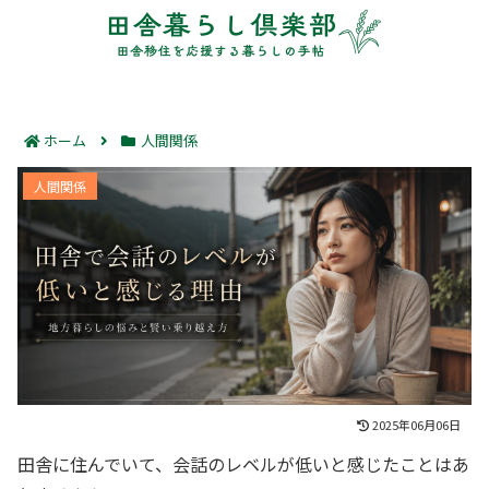
ホーム
人間関係
田舎で会話のレベルが低いと感じる理由と現実｜地方暮
人間関係
らしで悩む人必見！賢く乗り越える方法とリアル体験談
2025年06月06日
田舎に住んでいて、会話のレベルが低いと感じたことはあ