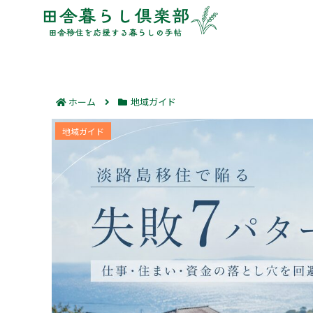
ホーム
地域ガイド
淡路島移住で陥る失敗7パターン｜仕事・住ま
地域ガイド