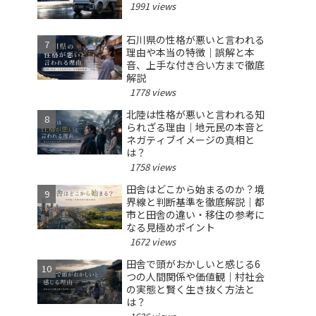
1991 views
石川県の性格が悪いと言われる
理由や本当の特徴｜誤解と本
音、上手な付き合い方まで徹底
解説
1778 views
北陸は性格が悪いと言われる知
られざる理由｜地元民の本音と
ネガティブイメージの真相と
は？
1758 views
田舎はどこから始まるのか？境
界線と判断基準を徹底解説｜都
市と田舎の違い・移住の参考に
なる見極めポイント
1672 views
田舎で頭がおかしいと感じる6
つの人間関係や価値観｜村社会
の実態と賢く生き抜く方法と
は？