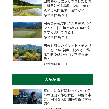
田舎暮らしにうんざりしたとき
の緊急対処法6選｜次の一歩を
決める判断基準で迷わない！
2026年04月08日
田舎の葬式で押さえる実務ポイ
ント7つ｜負担を減らす具体策
をすぐ実行できる！
2026年04月07日
田舎と都会のメリット・デメリ
ットを8つの視点で比べる｜移
住判断の迷いを消す基準を提
示！
2026年04月07日
人気記事
富山人はなぜ嫌われるのかを7
つの理由で徹底解説｜誤解と本
音、円滑な人間関係の築き方を
紹介
3674 views