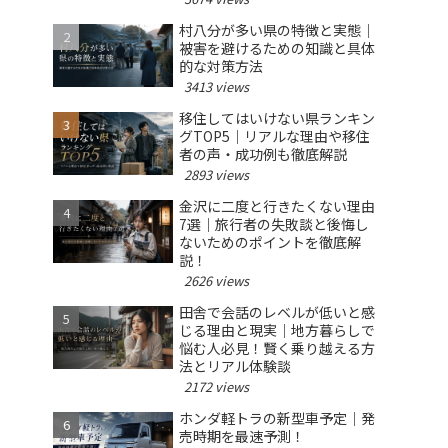
村八分が多い県の特徴と実態｜
被害を避けるための知識と具体
的な対策方法
3413 views
移住してはいけない県ランキン
グTOP5｜リアルな理由や移住
者の声・成功例も徹底解説
2893 views
金沢に二度と行きたくない理由
7選｜旅行者の失敗談と後悔し
ないためのポイントを徹底解
説！
2626 views
田舎で会話のレベルが低いと感
じる理由と現実｜地方暮らしで
悩む人必見！賢く乗り越える方
法とリアル体験談
2172 views
ホンダ軽トラの新型車予定｜発
売時期を最速予測！