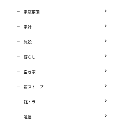
家庭菜園
家計
施設
暮らし
空き家
薪ストーブ
軽トラ
通信