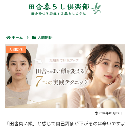
ホーム
人間関係
田舎っぽい顔を変える7つの実践テクニック｜短期間で
人間関係
印象が劇的に変わる！
2026年01月12日
「田舎臭い顔」と感じて自己評価が下がるのは辛いですよ