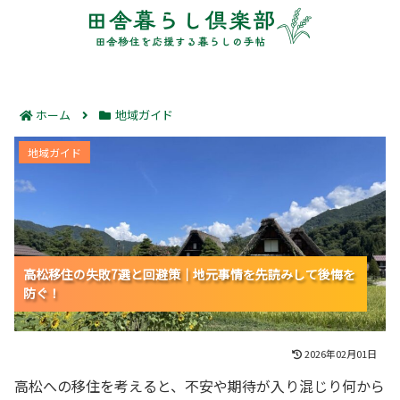
ホーム
地域ガイド
高松移住の失敗7選と回避策｜地元事情を先読みして後
地域ガイド
悔を防ぐ！
高松移住の失敗7選と回避策｜地元事情を先読みして後悔を
高松移住の失敗7選と回避策｜地元事情を先読みして後悔を
高松移住の失敗7選と回避策｜地元事情を先読みして後悔を
防ぐ！
防ぐ！
防ぐ！
2026年02月01日
高松への移住を考えると、不安や期待が入り混じり何から