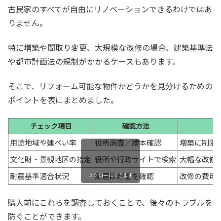
古民家のすべてが自由にリノベーションできるわけではあ
りません。
特に増築や間取り変更、大規模な改修の場合、建築基準法
や都市計画法の規制がかかるケースもあります。
そこで、リフォーム可能な物件かどうかを見分けるための
ポイントを表にまとめました。
チェック項目
確認方法
用途地域や建ぺい率
役所調査／謄本確認
増築に制限
文化財・景観地区の指定
役所や行政サイトで検索
大幅な改修
耐震基準適合状況
耐震診断書を確認
改修の費用
スクロールできます
購入前にこれらを調査しておくことで、後々のトラブルを
防ぐことができます。