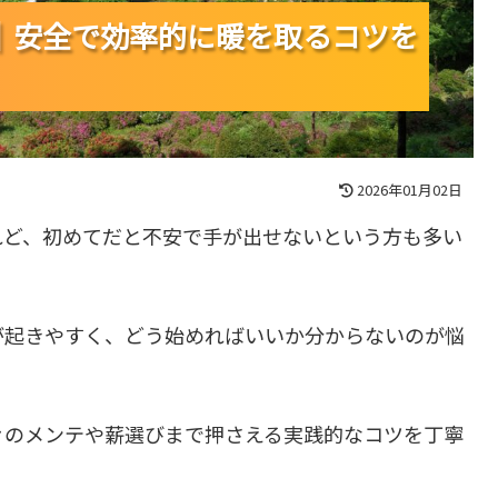
｜安全で効率的に暖を取るコツを
｜安全で効率的に暖を取るコツを
｜安全で効率的に暖を取るコツを
2026年01月02日
れど、初めてだと不安で手が出せないという方も多い
が起きやすく、どう始めればいいか分からないのが悩
々のメンテや薪選びまで押さえる実践的なコツを丁寧