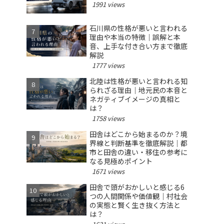
1991 views
石川県の性格が悪いと言われる
理由や本当の特徴｜誤解と本
音、上手な付き合い方まで徹底
解説
1777 views
北陸は性格が悪いと言われる知
られざる理由｜地元民の本音と
ネガティブイメージの真相と
は？
1758 views
田舎はどこから始まるのか？境
界線と判断基準を徹底解説｜都
市と田舎の違い・移住の参考に
なる見極めポイント
1671 views
田舎で頭がおかしいと感じる6
つの人間関係や価値観｜村社会
の実態と賢く生き抜く方法と
は？