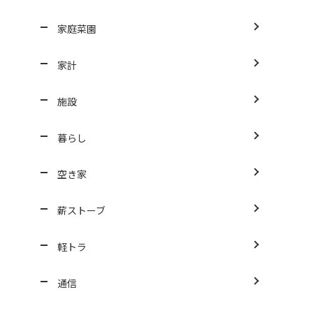
家庭菜園
家計
施設
暮らし
空き家
薪ストーブ
軽トラ
通信