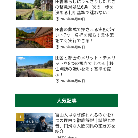
田舎暮らしにうんざりしたとき
の緊急対処法6選｜次の一歩を
決める判断基準で迷わない！
2026年04月08日
田舎の葬式で押さえる実務ポイ
ント7つ｜負担を減らす具体策
をすぐ実行できる！
2026年04月07日
田舎と都会のメリット・デメリ
ットを8つの視点で比べる｜移
住判断の迷いを消す基準を提
示！
2026年04月07日
人気記事
富山人はなぜ嫌われるのかを7
つの理由で徹底解説｜誤解と本
音、円滑な人間関係の築き方を
紹介
3674 views