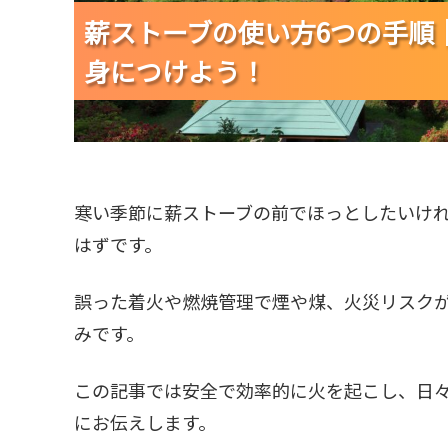
薪ストーブの使い方6つの手順
薪ストーブの使い方6つの手順
薪ストーブの使い方6つの手順
身につけよう！
身につけよう！
身につけよう！
寒い季節に薪ストーブの前でほっとしたいけ
はずです。
誤った着火や燃焼管理で煙や煤、火災リスク
みです。
この記事では安全で効率的に火を起こし、日
にお伝えします。