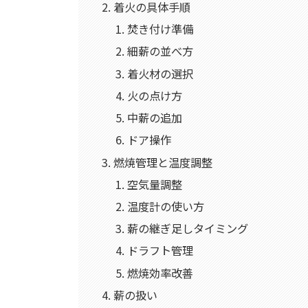
着火の具体手順
焚き付け準備
細薪の並べ方
着火材の選択
火の点け方
中薪の追加
ドア操作
燃焼管理と温度調整
空気量調整
温度計の使い方
薪の継ぎ足しタイミング
ドラフト管理
燃焼効率改善
薪の扱い