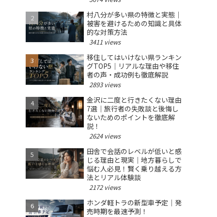
村八分が多い県の特徴と実態｜
被害を避けるための知識と具体
的な対策方法
3411 views
移住してはいけない県ランキン
グTOP5｜リアルな理由や移住
者の声・成功例も徹底解説
2893 views
金沢に二度と行きたくない理由
7選｜旅行者の失敗談と後悔し
ないためのポイントを徹底解
説！
2624 views
田舎で会話のレベルが低いと感
じる理由と現実｜地方暮らしで
悩む人必見！賢く乗り越える方
法とリアル体験談
2172 views
ホンダ軽トラの新型車予定｜発
売時期を最速予測！