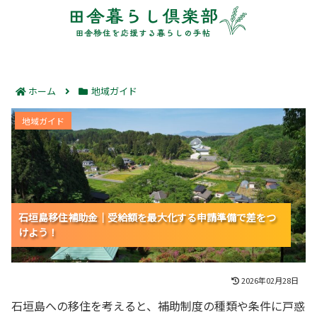
ホーム
地域ガイド
石垣島移住補助金｜受給額を最大化する申請準備で差を
地域ガイド
つけよう！
石垣島移住補助金｜受給額を最大化する申請準備で差をつ
石垣島移住補助金｜受給額を最大化する申請準備で差をつ
石垣島移住補助金｜受給額を最大化する申請準備で差をつ
けよう！
けよう！
けよう！
2026年02月28日
石垣島への移住を考えると、補助制度の種類や条件に戸惑