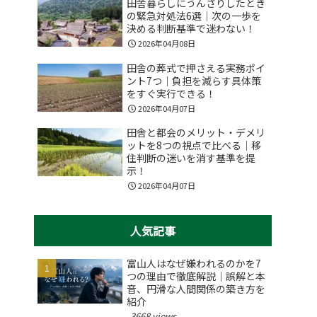
田舎暮らしにうんざりしたとき
の緊急対処法6選｜次の一歩を
決める判断基準で迷わない！
2026年04月08日
田舎の葬式で押さえる実務ポイ
ント7つ｜負担を減らす具体策
をすぐ実行できる！
2026年04月07日
田舎と都会のメリット・デメリ
ットを8つの視点で比べる｜移
住判断の迷いを消す基準を提
示！
2026年04月07日
人気記事
富山人はなぜ嫌われるのかを7
つの理由で徹底解説｜誤解と本
音、円滑な人間関係の築き方を
紹介
3668 views