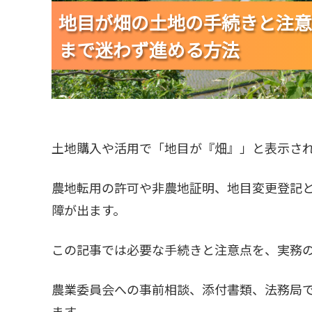
地目が畑の土地の手続きと注意
地目が畑の土地の手続きと注意
地目が畑の土地の手続きと注意
まで迷わず進める方法
まで迷わず進める方法
まで迷わず進める方法
土地購入や活用で「地目が『畑』」と表示さ
農地転用の許可や非農地証明、地目変更登記
障が出ます。
この記事では必要な手続きと注意点を、実務
農業委員会への事前相談、添付書類、法務局
ます。