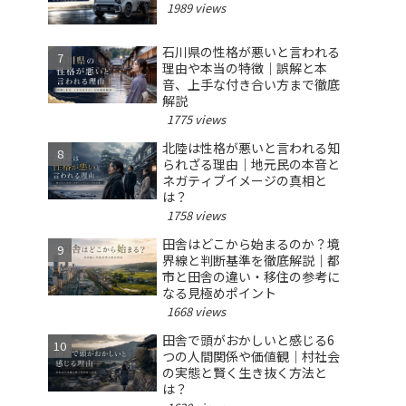
1989 views
石川県の性格が悪いと言われる
理由や本当の特徴｜誤解と本
音、上手な付き合い方まで徹底
解説
1775 views
北陸は性格が悪いと言われる知
られざる理由｜地元民の本音と
ネガティブイメージの真相と
は？
1758 views
田舎はどこから始まるのか？境
界線と判断基準を徹底解説｜都
市と田舎の違い・移住の参考に
なる見極めポイント
1668 views
田舎で頭がおかしいと感じる6
つの人間関係や価値観｜村社会
の実態と賢く生き抜く方法と
は？