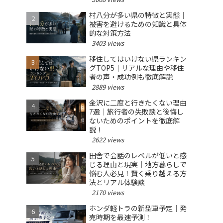
村八分が多い県の特徴と実態｜
被害を避けるための知識と具体
的な対策方法
3403 views
移住してはいけない県ランキン
グTOP5｜リアルな理由や移住
者の声・成功例も徹底解説
2889 views
金沢に二度と行きたくない理由
7選｜旅行者の失敗談と後悔し
ないためのポイントを徹底解
説！
2622 views
田舎で会話のレベルが低いと感
じる理由と現実｜地方暮らしで
悩む人必見！賢く乗り越える方
法とリアル体験談
2170 views
ホンダ軽トラの新型車予定｜発
売時期を最速予測！