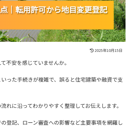
点｜転用許可から地目変更登記
点｜転用許可から地目変更登記
点｜転用許可から地目変更登記
2025年10月15日
れて不安を感じていませんか。
といった手続きが複雑で、誤ると住宅建築や融資で支
の流れに沿ってわかりやすく整理してお伝えします。
での登記、ローン審査への影響など主要事項を網羅し