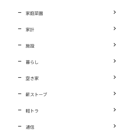
家庭菜園
家計
施設
暮らし
空き家
薪ストーブ
軽トラ
通信