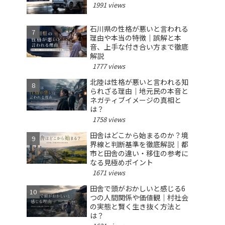
1991 views
石川県の性格が悪いと言われる
理由や本当の特徴｜誤解と本
音、上手な付き合い方まで徹底
解説
1777 views
北陸は性格が悪いと言われる知
られざる理由｜地元民の本音と
ネガティブイメージの真相と
は？
1758 views
田舎はどこから始まるのか？境
界線と判断基準を徹底解説｜都
市と田舎の違い・移住の参考に
なる見極めポイント
1671 views
田舎で頭がおかしいと感じる6
つの人間関係や価値観｜村社会
の実態と賢く生き抜く方法と
は？