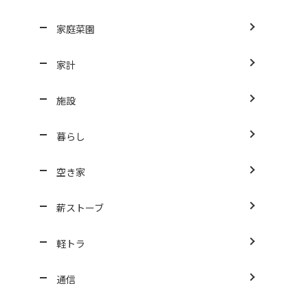
家庭菜園
家計
施設
暮らし
空き家
薪ストーブ
軽トラ
通信