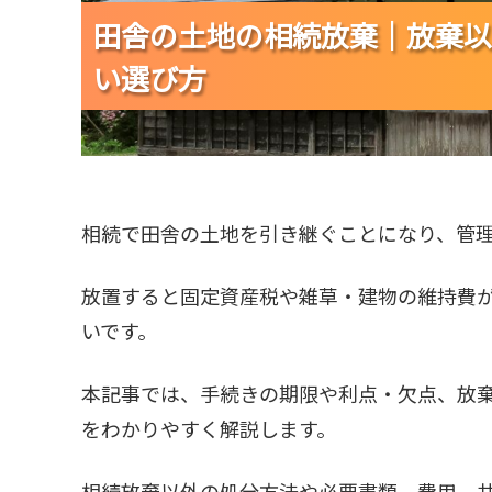
田舎の土地の相続放棄｜放棄以
田舎の土地の相続放棄｜放棄以
田舎の土地の相続放棄｜放棄以
い選び方
い選び方
い選び方
相続で田舎の土地を引き継ぐことになり、管
放置すると固定資産税や雑草・建物の維持費
いです。
本記事では、手続きの期限や利点・欠点、放
をわかりやすく解説します。
相続放棄以外の処分方法や必要書類、費用、