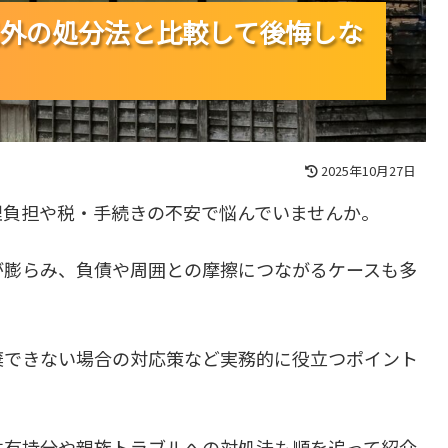
外の処分法と比較して後悔しな
外の処分法と比較して後悔しな
外の処分法と比較して後悔しな
2025年10月27日
理負担や税・手続きの不安で悩んでいませんか。
が膨らみ、負債や周囲との摩擦につながるケースも多
棄できない場合の対応策など実務的に役立つポイント
共有持分や親族トラブルへの対処法も順を追って紹介