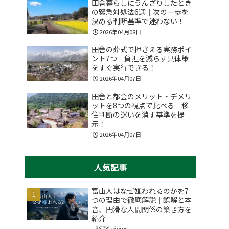
田舎暮らしにうんざりしたとき
の緊急対処法6選｜次の一歩を
決める判断基準で迷わない！
2026年04月08日
田舎の葬式で押さえる実務ポイ
ント7つ｜負担を減らす具体策
をすぐ実行できる！
2026年04月07日
田舎と都会のメリット・デメリ
ットを8つの視点で比べる｜移
住判断の迷いを消す基準を提
示！
2026年04月07日
人気記事
富山人はなぜ嫌われるのかを7
つの理由で徹底解説｜誤解と本
音、円滑な人間関係の築き方を
紹介
3674 views