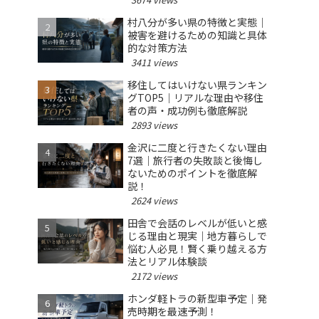
村八分が多い県の特徴と実態｜
被害を避けるための知識と具体
的な対策方法
3411 views
移住してはいけない県ランキン
グTOP5｜リアルな理由や移住
者の声・成功例も徹底解説
2893 views
金沢に二度と行きたくない理由
7選｜旅行者の失敗談と後悔し
ないためのポイントを徹底解
説！
2624 views
田舎で会話のレベルが低いと感
じる理由と現実｜地方暮らしで
悩む人必見！賢く乗り越える方
法とリアル体験談
2172 views
ホンダ軽トラの新型車予定｜発
売時期を最速予測！