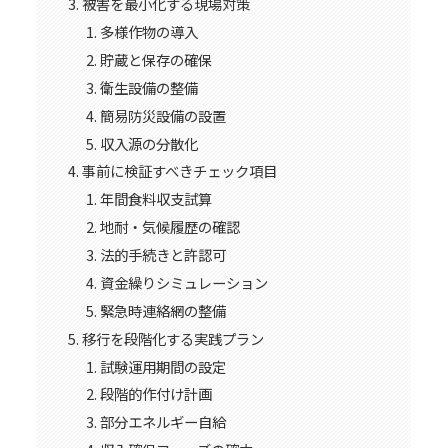
被害を最小化する現場対策
多様作物の導入
貯蔵と保存の確保
衛生設備の整備
簡易防災設備の設置
収入源の分散化
事前に検証すべきチェック項目
年間食料収支試算
地耐・気候履歴の確認
法的手続きと許認可
資金繰りシミュレーション
緊急時連絡網の整備
移行を段階化する実践プラン
試験運用期間の設定
段階的作付け計画
部分エネルギー自給