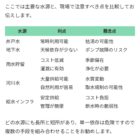
ここでは主要な水源と、現場で注意すべき点を比較してお
伝えします。
水源
利点
懸念点
井戸水
常時利用可能
枯渇の可能性
地下水
天候依存が少ない
ポンプ故障のリスク
コスト低減
季節偏在
雨水貯留
灌漑に有効
浄化が必要
大量供給可能
水質変動
河川水
自然利用が容易
取水規制の可能性
安定供給
コスト負担
給水インフラ
管理が簡便
断水時の脆弱性
どの水源にも長所と短所があり、単一依存は危険ですので
複数の手段を組み合わせることをお勧めします。